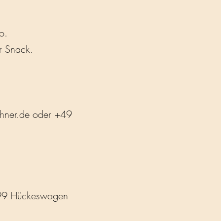
o.
er Snack.
hner.de
oder +49
99 Hückeswagen​