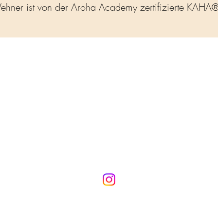
Wehner ist von der Aroha Academy zertifizierte KAHA®-T
Naturheilpraxis
Brigitte Wehner
kontakt@naturheilpraxis-wehner.de
+49 1590-6569912
42349 Wuppertal-Cronenberg