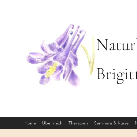
Natur
Brigi
Home
Über mich
Therapien
Seminare & Kurse
N