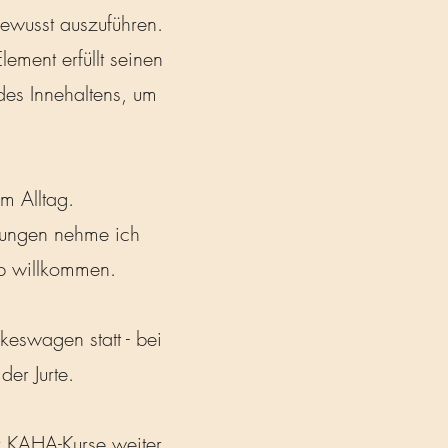
ewusst auszuführen.
ment erfüllt seinen
es Innehaltens, um
m Alltag.
nkungen nehme ich
p willkommen.
keswagen statt - bei
er Jurte.
r
KAHA-Kurse
weiter.