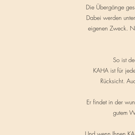
Die Übergänge gesc
Dabei werden unter
eigenen Zweck. Ne
So ist d
KAHA ist für jed
Rücksicht. A
Er findet in der wu
gutem We
Und wenn Ihnen KAH