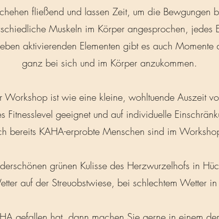
hehen fließend und lassen Zeit, um die Bewgungen b
schiedliche Muskeln im Körper angesprochen, jedes Ele
ben aktivierenden Elementen gibt es auch Momente d
ganz bei sich und im Körper anzukommen.
er Workshop ist wie eine kleine, wohltuende Auszeit vo
es Fitnesslevel geeignet und auf individuelle Einschrä
uch bereits KAHA-erprobte Menschen sind im Worksho
nderschönen grünen Kulisse des Herzwurzelhofs in Hüc
tter auf der Streuobstwiese, bei schlechtem Wetter in d
A gefallen hat, dann machen Sie gerne in einem de